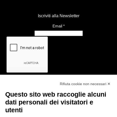
Iscriviti alla Newsletter
Email
*
Rifiuta cookie non necessari ✕
Questo sito web raccoglie alcuni
Link utili
dati personali dei visitatori e
- Ufficio di informazione e accoglienza turistica di Maranello, Fiorano
utenti
M., Formigine, Sassuolo