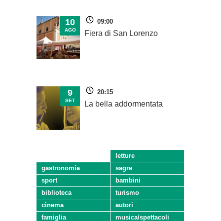
10
09:00
AGO
Fiera di San Lorenzo
9
20:15
SET
La bella addormentata
letture
gastronomia
sagre
sport
bambini
biblioteca
turismo
cinema
autori
famiglia
musica/spettacoli