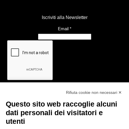
Iscriviti alla Newsletter
Email
*
Rifiuta cookie non necessari ✕
Questo sito web raccoglie alcuni
Link utili
dati personali dei visitatori e
- Ufficio di informazione e accoglienza turistica di Maranello, Fiorano
utenti
M., Formigine, Sassuolo