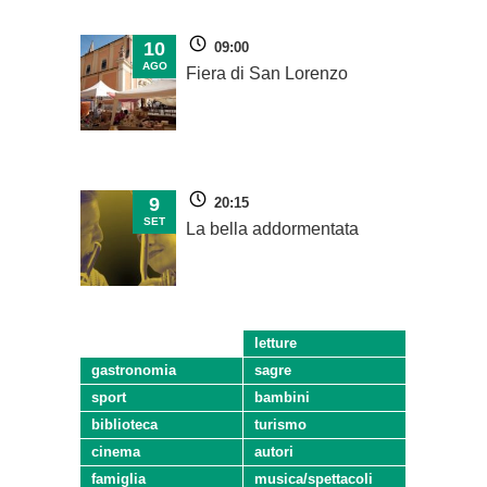
10
09:00
AGO
Fiera di San Lorenzo
9
20:15
SET
La bella addormentata
letture
gastronomia
sagre
sport
bambini
biblioteca
turismo
cinema
autori
famiglia
musica/spettacoli