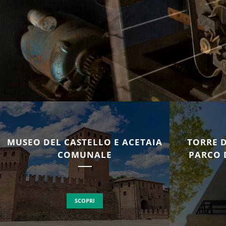
MUSEO DEL CASTELLO E ACETAIA
TORRE 
COMUNALE
PARCO 
SCOPRI