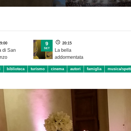
9
9:00
20:15
SET
a di San
La bella
nzo
addormentata
i
biblioteca
turismo
cinema
autori
famiglia
musica/spett