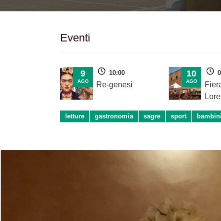
Eventi
9
10
10:00
0
AGO
AGO
Re-genesi
Fier
Lore
letture
gastronomia
sagre
sport
bambin