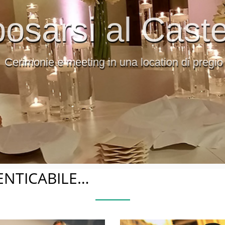
osarsi al Caste
Cerimonie e meeting in una location di pregio
ENTICABILE…