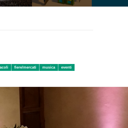
acoli
fiere/mercati
musica
eventi