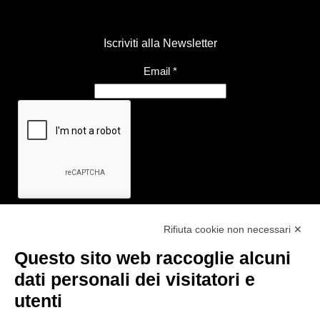
Iscriviti alla Newsletter
Email
*
Rifiuta cookie non necessari ✕
Questo sito web raccoglie alcuni
Link utili
dati personali dei visitatori e
- Ufficio di informazione e accoglienza turistica di Maranello, Fiorano
utenti
M., Formigine, Sassuolo