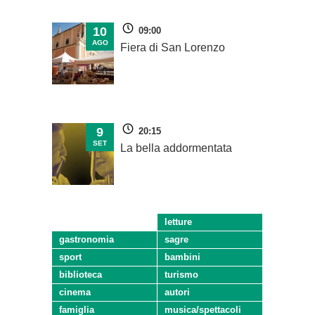
10
09:00
AGO
Fiera di San Lorenzo
9
20:15
SET
La bella addormentata
letture
gastronomia
sagre
sport
bambini
biblioteca
turismo
cinema
autori
famiglia
musica/spettacoli