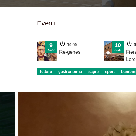
Eventi
9
10
10:00
0
AGO
AGO
Re-genesi
Fier
Lore
letture
gastronomia
sagre
sport
bambin