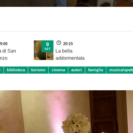
9
9:00
20:15
SET
a di San
La bella
nzo
addormentata
i
biblioteca
turismo
cinema
autori
famiglia
musica/spett