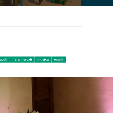
acoli
fiere/mercati
musica
eventi