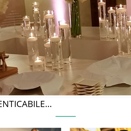
osarsi al Caste
Cerimonie e meeting in una location di pregio
ENTICABILE…