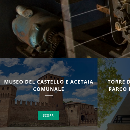
MUSEO DEL CASTELLO E ACETAIA
TORRE 
COMUNALE
PARCO 
SCOPRI